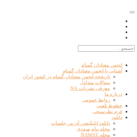
EN |
FA |
AR
انجمن معتادان گمنام
آشنایی با انجمن معتادان گمنام
تاریخچه انجمن معتادان گمنام در کشور ایران
سوالات متداول
معرفی نشریات NA
درباره ما
روابط عمومی
خطوط تلفنی
فرم نظرسنجی
دانلود
دانلود اپلیکیشن آدرس جلسات
مجله پیام بهبودی
مجله NAWAY