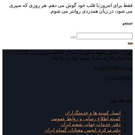
فقط برای امروز:با قلب خود گوش می⁯ دهم. هر روزی که سپری
می⁯ شود، در زبان همدردی روان⁯تر می⁯ شوم.
جستجو
تهران، خیابان شهید مطهری، بعد از تقاطع سهروردی، پلاک53،
ساختمان اداری محیا، طبقه چهارم، واحد4
info@NAIRAN.org
021-88437065
لینک های مهم
ایمیل کمیته ها و خدمتگزاران
کميته اطلاع رسانی و روابط عمومی
دفتر خدمات جهانی شعبه ايران
دفترمرکزی انجمن معتادان گمنام ایران