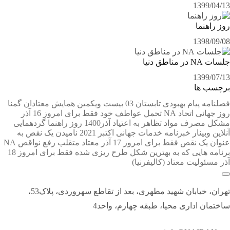
1399/04/13
روز راهنما
1398/09/08
جلسات NA در مناطق دنیا
1399/07/13
برچسب ها
فصلنامه پیام بهبودی تابستان 03
بیست ویکمین همایش معتادان گمنا
روز جهانی اتحاد NA
تحمل عواطف خود
فقط برای امروز 16 آذر
مشکل مصرف مواد
تظاهر به اعتیاد
آذر1400
روز راهنما
گردهمایی
آنلاین
وبینار
خبرنامه خدمات جهانی اکتبر 2021
نامیدن یک نقص به
عنوان یک نقص
فقط برای امروز 17 آذر
معتاد متقلب
رفع نواقص NA
برنامه ⁯هایی که به بهترین شکل طرح ⁯ریزی ⁯شده
فقط برای امروز 18
آذر
مسئولیت معتاد
(کالیفرنیا)
تهران، خیابان شهید مطهری، بعد از تقاطع سهروردی، پلاک53،
ساختمان اداری محیا، طبقه چهارم، واحد4