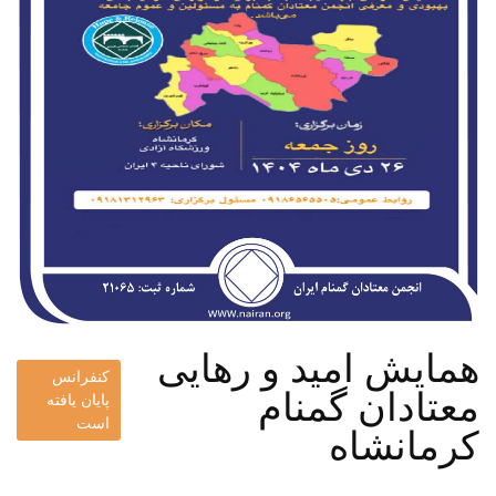
همایش امید و رهایی
کنفرانس
معتادان گمنام
پایان یافته
است
کرمانشاه