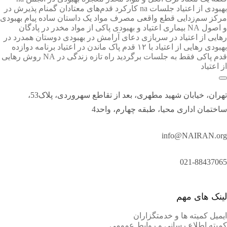
بهبودی از اعتیاد جلسات na
کارکرد قدم‌های معتادان گمنام
پذیرش در
مرکز سم‌زدایی
قطع واقعی مصرف مواد
یک داستان ساده
پیام بهبودی
و اصول NA
بیماری اعتیاد و بهبودی
پاکی از مواد مخدر در پادگان
رهایی از اعتیاد در سربازی
دعای آرامش در بهبودی
دوستان همدرد در
بهبودی
رهایی از اعتیاد با ۱۲ قدم
پاک ماندن در اعتیاد
برنامه دوازده
قدم پاکی
فقط به جلسات برگردید
راه تازه زندگی در NA
روش رهایی
از اعتیاد
تهران، خیابان شهید مطهری، بعد از تقاطع سهروردی، پلاک53،
ساختمان اداری محیا، طبقه چهارم، واحد4
info@NAIRAN.org
021-88437065
لینک های مهم
ایمیل کمیته ها و خدمتگزاران
کميته اطلاع رسانی و روابط عمومی