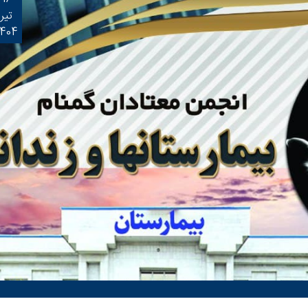
تیر
1404