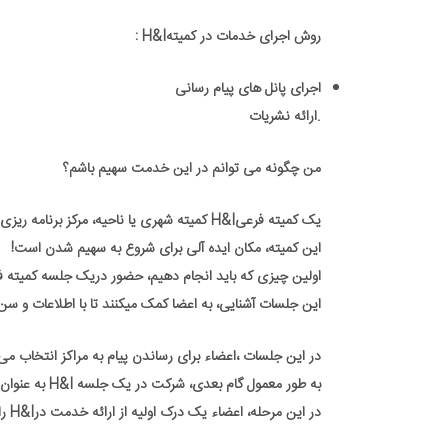
روش اجرای خدمات در کمیتهH&I :
اجرای پانل های پیام رسانی
.ارائه نشریات
من چگونه می توانم در این خدمت سهیم باشم؟
یک کمیته فرعیH&I کمیته شهری یا ناحیه، مرکز برنامه ریزی وسازماندهی است.
این کمیته، مکان ایده آلی برای شروع به سهیم شدن است!
اولین چیزی که باید انجام دهیم، حضور دریک جلسه کمیته فرعی H&I کمیته شهری یا ناحیه و آشناشدن با اعضای جدیدتر وعلاق
این جلسات آشنایی، به اعضا کمک میکنند تا با اطلاعات و سن پاکی ای که برا
در این جلسات ،اعضاء برای رساندن پیام به مراکز انتخاب می
به طور معمول گام بعدی، شرکت در یک جلسه H&I به عنوان یک عضودرحال آموزش است.
در این مرحله، اعضاء یک درک اولیه از ارائه خدمت درH&I را کسب کرده و در مورد نحوه و سطح شرکت کردن در این خدمت ، تصمیم می گیرند.