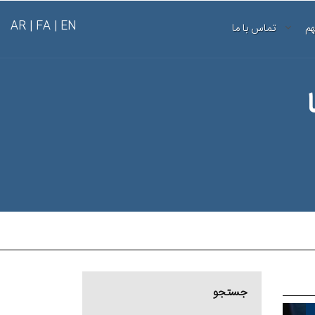
AR
FA |
EN |
هم
تماس با ما
جستجو