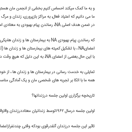
و به ما کمک میکند احساس کنیم بخشی از انجمن مان هستی
ما می دانیم که اعتیاد فعال، به مراکز بازپروری، زندان و مر
در ضمن هدف اصلی NA، رساندن پیام بهبودی به معتادی است که هنوز در حال عذاب است، پس جای تعجب نیست
که رساندن پیام بهبودی NA به بیمارستان ها و زندان ها،یکی از اولویت های ماست.
اعضایNA ، با تشکیل کمیته های بیمارستان ها و زندان ها (H&I) در سراسر جهان دائما این باور را حمایت کرده اند.
با این حال بعضی از اعضای NA، به این دلیل که هیچ وقت دستگیر و زندانی نشده و در بیمارستان نیز بستری نگشته اند،
تمایلی به خدمت رسانی در بیمارستان ها و زندان ها ، از خو
همه ما با اتکا بر تجربه های شخصی مان و یک آمادگی مناسب
تاریخچه برگزاری اولین جلسه درزندانها؟
اولین جلسه درسال ۱۹۶۲توسط زندانیان معتاددرزندان والاوالا در