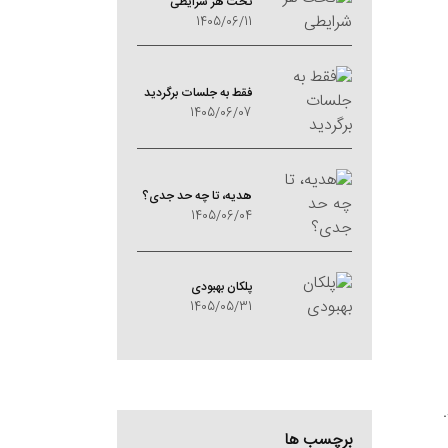
تحت هر شرایطی
1405/06/11
فقط به جلسات برگردید
1405/06/07
هدیه، تا چه حد جدی؟
1405/06/04
پلکان بهبودی
1405/05/31
برچسب ها