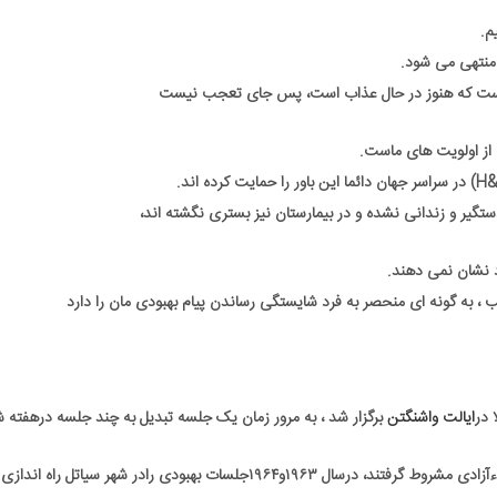
م.
گ منتهی می شود.
د نشان نمی دهند.
 ، به گونه ای منحصر به فرد شایستگی رساندن پیام بهبودی مان را دارد
ایالت واشنگتن
برگزار شد ، به مرور زمان یک جلسه تبدیل به چند جلسه درهفته ش
تاثیر این جلسه درزندان آنقدرقوی بودکه وقتی چندنفرازاعضاءآزادی مشروط گرفتند، درسال ۱۹۶۳و۱۹۶۴جلسات بهبودی رادر شهر سیاتل راه اندازی