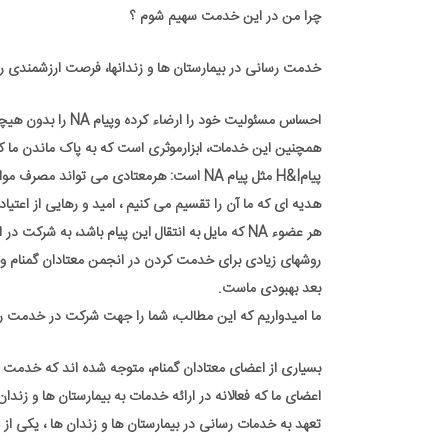
چرا من در این خدمت سهیم شوم ؟
خدمت رسانی در بیمارستان ها و زندانها، فرصت ارزشمندی را د
احساس مسئولیت خود را ارضاء کرده وپیام NA را بدون هیچگونه چشم داشتی، منتقل کنند.
همچنین این خدمات، ابزارموثری است که به پاک ماندن ما 
پیامH&I مثل پیام NA است: هرمعتادی می تواند مصرف موادمخدر را متوقف کرده، میل به مصرف را از دست داده و راه جدیدی برای زندگی بیابد.
هدیه ای که ما آن را تقسیم می کنیم ، امید و رهایی از اعتیاد
هر عضوء NA که مایل به انتقال این پیام باشد، به شرکت در ارائه خدمت در H&I تشویق می شود.
بعد بهبودی ماست.
ما امیدواریم که این مطالب، شما را جهت شرکت در خدمت رسانی در H&I تشویق کرده تا خودتان این رضایت 
بسیاری از اعضای معتادان گمنام، متوجه شده اند که خدمت
اعضای ما که فعالانه در ارائه خدمات به بیمارستان ها و زند
تعهد به خدمات رسانی در بیمارستان ها و زندان ها ، یکی از روشه