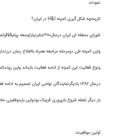
نمودند
تاریخچه شکل گیری کمیته H&I در ایران؟
شورای منطقه ای ایران درسال۱۳۸۰بنابرنیازتوسعه پیامNAوتصمیم نمایندگان نواحی اقدام به راه اندازی این کمیته نمود
واین کمیته طی دومرحله مراجعه همراه بااطلاع رسان درزندا
ونوع فعالیت این کمیته از ادامه فعالیت بازماند واین روندتاسال۱۳۸۲ادامه داش
درسال ۱۳۸۲ بادیگرنمایندگان نواحی ایران تصمیم به ادامه فعالیت این کمیته باانتخاب یک مسئول جدیددرشورای منطقه گرفتند.
بار دیگر نقطه شروع بازپروری قرچک بودواین بارموفقیتی حاص
اولین موفقیت،