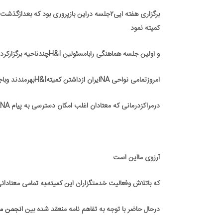
کمیته نمود
و اولین جلسه هماهنگی رابامسئولین H&Iچندناحیه برگزارکرد.
امروزتمامی نواحی NAایران ازداشتن کمیتهH&Iبهرمندند وباجذب خدمتگزاران عاشق، علاوه برزندانهااقدام به برگزاری پانل پیام رسانی
درمراکزدرمانی که معتادان اغلب امکان دسترسی به پیام NAراندارند می نمایند.
آرزوی مااین است
که باتلاش وفعالیت خدمتگزاران این کمیته،به تمامی معتادانی که از شیندن پیام NAبه هردلی
درحال حاضر با توجه به تفاهم نامه منعقد شده بین
انجمن معت