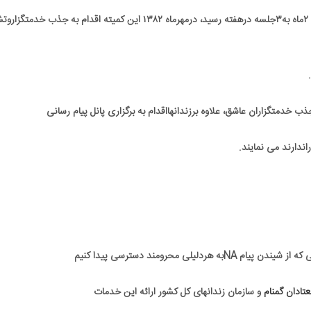
برگزاری هفته ایی۲جلسه دراین بازپروری بود که بعدازگذشت ۲ماه به۳جلسه درهفته رسید، درمهرماه ۱۳۸۲ این کمیته اقدام به جذب 
لی محرومند دسترسی پیدا کنیم
ادان گمنام
و سازمان زندانهای کل کشور ارائه این خدمات