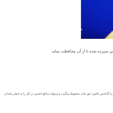
پا گذاشتن قانون حق چاپ محفوظ ميگردد و ميتواند منافع انجمن در کل را به خطر بياندازد.