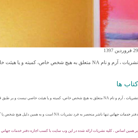
29 فروردین 1397
نشريات ، آرم و نام NA متعلق به هيچ شخص خاص، کميته و يا هيئت خاصي نيست و بر طبق قرارداد وديعه از طرف کل انجمن به خدمات جهاني سپرده شده تا از آن محافظت نمايد.
کتاب ها
نشريات
، آرم و نام
NA
متعلق به هيچ شخص خاص، کميته و يا هيئت خاصي نيست و بر طبق قرار
دفتر
خدمات جھاني
تنھا ناشر منحصر به فرد نشريات
NA
است و به ھمين دليل ھيچ شخص يا گروھ
بر همين اساس ، کليه نشريات ارائه شده در اين وب سايت با کسب اجازه دفتر خدمات جهان